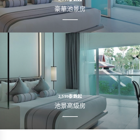
豪華池景房
到达日期:
离开日期:
2,599泰銖起
8
9
八月 2026
八月 2026
池景高級房
星期六
星期日
人数:
2
成人:
房间: 1