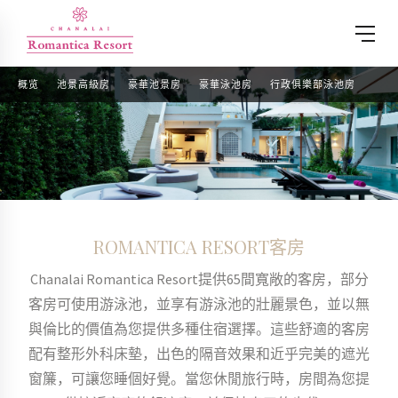
概览
池景高級房
豪華池景房
豪華泳池房
行政俱樂部泳池房
ROMANTICA RESORT客房
Chanalai Romantica Resort提供65間寬敞的客房，部分
客房可使用游泳池，並享有游泳池的壯麗景色，並以無
與倫比的價值為您提供多種住宿選擇。這些舒適的客房
配有整形外科床墊，出色的隔音效果和近乎完美的遮光
窗簾，可讓您睡個好覺。當您休閒旅行時，房間為您提