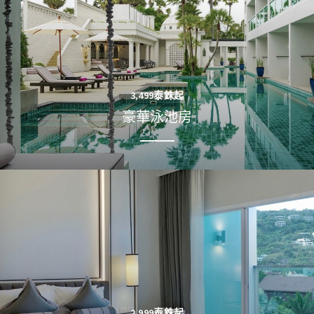
3,499泰銖起
豪華泳池房
2,999泰銖起