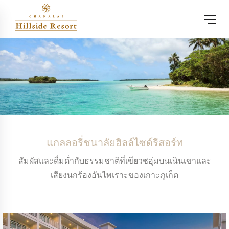
แกลลอรี่ชนาลัยฮิลล์ไซด์รีสอร์ท
สัมผัสและดื่มด่ำกับธรรมชาติที่เขียวชอุ่มบนเนินเขาและ
เสียงนกร้องอันไพเราะของเกาะภูเก็ต