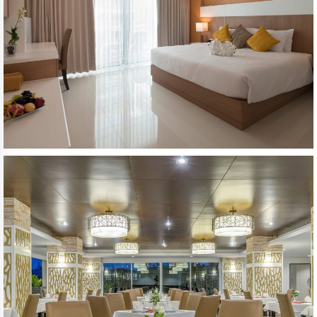
Arrival Date:
Departure Date:
9
10
AUGUST 2026
AUGUST 2026
Sunday
Monday
Persons:
2
ADULTS:
Rooms: 1